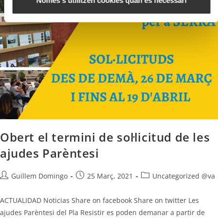
Només s’utilitzen cookies quan és necessari
t
Obert el termini de sol·licitud de les
ajudes Parèntesi
Guillem Domingo
25 Març, 2021
Uncategorized @va
ACTUALIDAD Noticias Share on facebook Share on twitter Les
ajudes Parèntesi del Pla Resistir es poden demanar a partir de