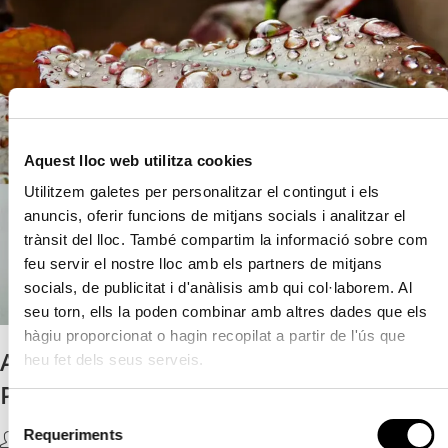
Aquest lloc web utilitza cookies
Utilitzem galetes per personalitzar el contingut i els
anuncis, oferir funcions de mitjans socials i analitzar el
trànsit del lloc. També compartim la informació sobre com
feu servir el nostre lloc amb els partners de mitjans
socials, de publicitat i d'anàlisis amb qui col·laborem. Al
seu torn, ells la poden combinar amb altres dades que els
hàgiu proporcionat o hagin recopilat a partir de l'ús que
Arriba el VI concurs de fotografia
heu fet dels seus serveis.
Pascual Navarro
S
Requeriments
e
Guillem Domingo
26 Març, 2021
Uncategorized @va