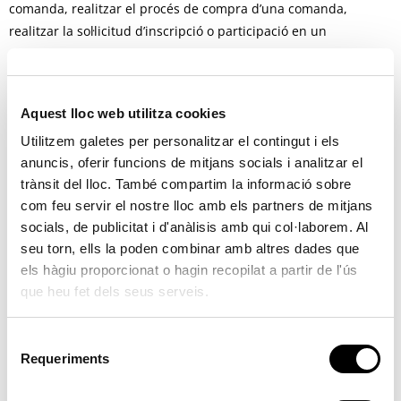
comanda, realitzar el procés de compra d’una comanda,
realitzar la sol·licitud d’inscripció o participació en un
esdeveniment, utilitzar elements de seguretat durant la
navegació, emmagatzemar continguts per a la difusió de vídeos
o so o compartir continguts a través de xarxes socials.
Aquest lloc web utilitza cookies
– Cookies de personalització: Són aquelles que permeten a
Utilitzem galetes per personalitzar el contingut i els
l’usuari accedir al servei amb algunes característiques de
anuncis, oferir funcions de mitjans socials i analitzar el
caràcter general predefinides en funció d’una sèrie de criteris
trànsit del lloc. També compartim la informació sobre
en el terminal de l’usuari com per exemple serien l’idioma, el
com feu servir el nostre lloc amb els partners de mitjans
tipus de navegador a través del qual accedeix al servei, la
socials, de publicitat i d'anàlisis amb qui col·laborem. Al
seu torn, ells la poden combinar amb altres dades que
configuració regional des d’on accedeix al servei, etc.
els hàgiu proporcionat o hagin recopilat a partir de l'ús
– Cookies d’anàlisis: Són aquelles que permeten al responsable
que heu fet dels seus serveis.
d’aquestes, el seguiment i anàlisi del comportament dels
usuaris dels llocs web als quals estan vinculades. La informació
S
recollida mitjançant aquesta mena de cookies s’utilitza en el
Requeriments
e
mesurament de l’activitat dels llocs web, aplicació o plataforma
l