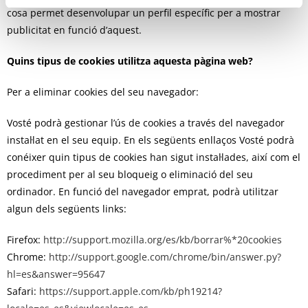
cosa permet desenvolupar un perfil específic per a mostrar
publicitat en funció d’aquest.
Quins tipus de cookies utilitza aquesta pàgina web?
Per a eliminar cookies del seu navegador:
Vosté podrà gestionar l’ús de cookies a través del navegador
instal·lat en el seu equip. En els següents enllaços Vosté podrà
conéixer quin tipus de cookies han sigut instal·lades, així com el
procediment per al seu bloqueig o eliminació del seu
ordinador. En funció del navegador emprat, podrà utilitzar
algun dels següents links:
Firefox:
http://support.mozilla.org/es/kb/borrar%*20cookies
Chrome:
http://support.google.com/chrome/bin/answer.py?
hl=es&answer=95647
Safari:
https://support.apple.com/kb/ph19214?