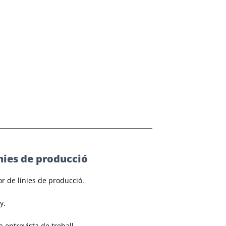
nies de producció
r de línies de producció.
y.
 entrevista de treball.