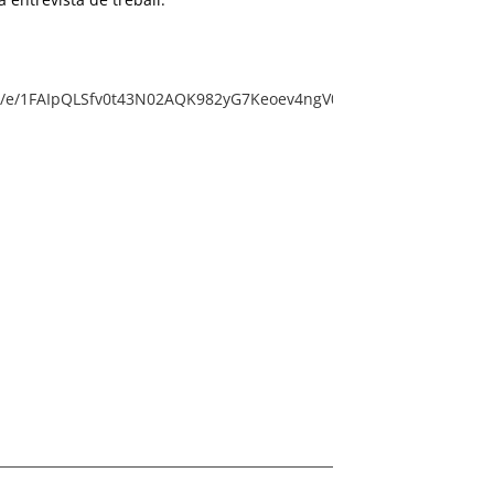
/d/e/1FAIpQLSfv0t43N02AQK982yG7Keoev4ngV0