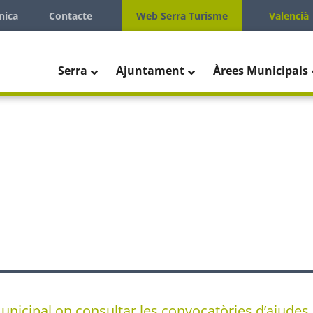
nica
Contacte
Web Serra Turisme
Valencià
Serra
Ajuntament
Àrees Municipals
unicipal on consultar les convocatòries d’ajudes d