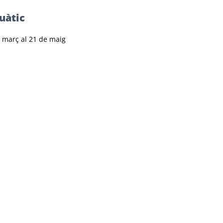
uàtic
e març al 21 de maig