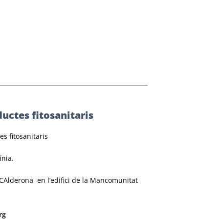
uctes fitosanitaris
s fitosanitaris
ínia.
 CAlderona en l’edifici de la Mancomunitat
rg