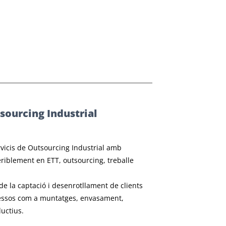
sourcing Industrial
icis de Outsourcing Industrial amb
eriblement en ETT, outsourcing, treballe
e la captació i desenrotllament de clients
ocessos com a muntatges, envasament,
ductius.