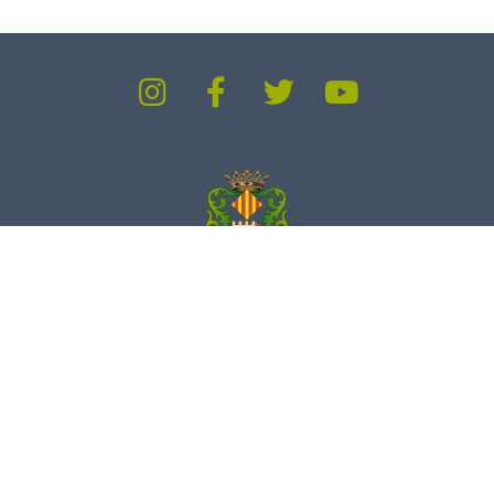
Ajuntament de Serra
C/ Sagunt, 31 – CP: 46118
96 168 84 43
/
84 04