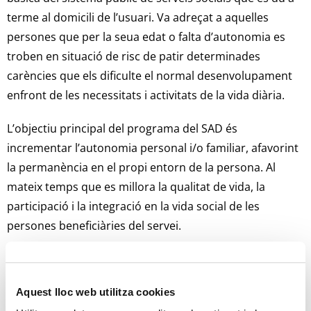
terme al domicili de l’usuari. Va adreçat a aquelles
persones que per la seua edat o falta d’autonomia es
troben en situació de risc de patir determinades
carències que els dificulte el normal desenvolupament
enfront de les necessitats i activitats de la vida diària.
L’objectiu principal del programa del SAD és
incrementar l’autonomia personal i/o familiar, afavorint
la permanència en el propi entorn de la persona. Al
mateix temps que es millora la qualitat de vida, la
participació i la integració en la vida social de les
persones beneficiàries del servei.
Per sol·licitar este servei, s’han d’adreçar a l’àrea de
Benestar Social, el personal tècnic s’encarregarà
Aquest lloc web utilitza cookies
d’estudiar el cas i fer un seguiment.