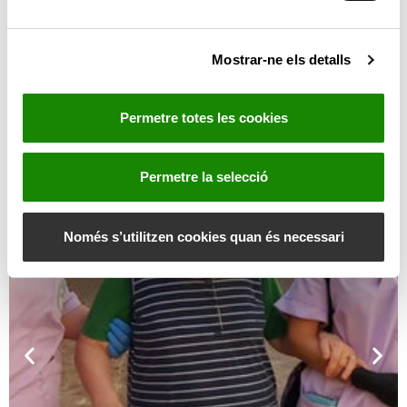
c
o
Mostrar-ne els detalls
n
s
e
Permetre totes les cookies
n
t
i
Permetre la selecció
m
e
n
Només s’utilitzen cookies quan és necessari
t