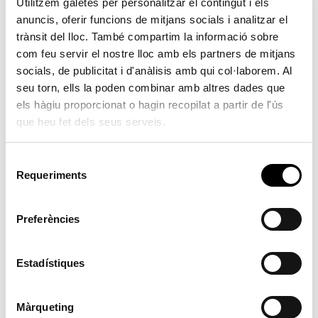
Utilitzem galetes per personalitzar el contingut i els
anuncis, oferir funcions de mitjans socials i analitzar el
trànsit del lloc. També compartim la informació sobre
com feu servir el nostre lloc amb els partners de mitjans
Horari d’atenció al públic:
socials, de publicitat i d'anàlisis amb qui col·laborem. Al
Dijous de 9.00 a 14.00 hores
seu torn, ells la poden combinar amb altres dades que
els hàgiu proporcionat o hagin recopilat a partir de l'ús
Tècnic de l’àrea:
que heu fet dels seus serveis.
Mª Carmen Domingo Puig
S
serviciossociales@serra.es
Requeriments
e
961688404
l
Ajuntament de Serra: C/Sagunt, 31, baix
e
Preferències
c
c
i
Estadístiques
ó
d
Màrqueting
e