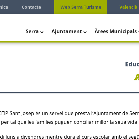
nica
Contacte
Web Serra Turisme
Valencià
Serra
Ajuntament
Àrees Municipals
Educ
CEIP Sant Josep és un servei que presta l’Ajuntament de Serr
 per tal que les famílies puguen conciliar millor la seua vida l
 dilluns a divendres mentre dura el curs escolar amb el segü