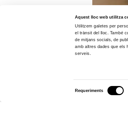
Aquest lloc web utilitza 
Utilitzem galetes per person
el trànsit del lloc. També 
de mitjans socials, de publ
amb altres dades que els hà
serveis.
S
Requeriments
e
l
e
c
c