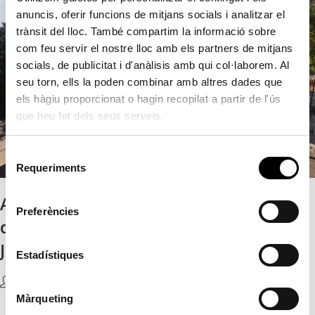
anuncis, oferir funcions de mitjans socials i analitzar el
trànsit del lloc. També compartim la informació sobre
com feu servir el nostre lloc amb els partners de mitjans
socials, de publicitat i d'anàlisis amb qui col·laborem. Al
seu torn, ells la poden combinar amb altres dades que
els hàgiu proporcionat o hagin recopilat a partir de l'ús
que heu fet dels seus serveis.
S
Requeriments
e
l
Acaben les obres de la primera fase
e
Preferències
de restauració de l’ermita de Sant
c
c
Josep i la Creu
i
Estadístiques
ó
Guillem Domingo
2 Abril, 2025
Uncategorized @va
d
Màrqueting
e