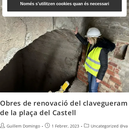
n
Només s’utilitzen cookies quan és necessari
t
Obres de renovació del clavegueram
de la plaça del Castell
Guillem Domingo
1 Febrer, 2023
Uncategorized @va