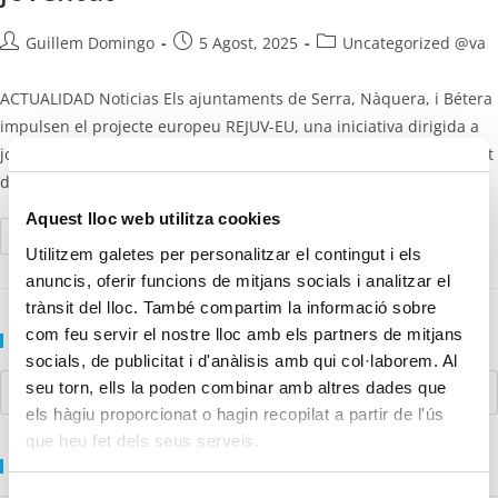
Guillem Domingo
5 Agost, 2025
Uncategorized @va
ACTUALIDAD Noticias Els ajuntaments de Serra, Nàquera, i Bétera
impulsen el projecte europeu REJUV-EU, una iniciativa dirigida a
joves d’entre 15 i 21 anys amb l’objectiu d’acostar el funcionament
de…
Aquest lloc web utilitza cookies
Continue Reading
Utilitzem galetes per personalitzar el contingut i els
anuncis, oferir funcions de mitjans socials i analitzar el
trànsit del lloc. També compartim la informació sobre
com feu servir el nostre lloc amb els partners de mitjans
Search
socials, de publicitat i d'anàlisis amb qui col·laborem. Al
seu torn, ells la poden combinar amb altres dades que
els hàgiu proporcionat o hagin recopilat a partir de l'ús
que heu fet dels seus serveis.
Recent Posts