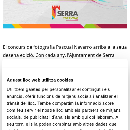
El concurs de fotografia Pascual Navarro arriba a la seua
desena edició. Con cada any, l’Ajuntament de Serra
convoca este certamen fotogràfic amb la finalitat de
promoure els valors ambientals i de preservació de
l’entorn natural. El concurs és un homenatge a Pascual
Aquest lloc web utilitza cookies
Navarro, ambaixador fotogràfic del poble de Serra que
Utilitzem galetes per personalitzar el contingut i els
va faltar el 6 d’abril de 2017.
anuncis, oferir funcions de mitjans socials i analitzar el
trànsit del lloc. També compartim la informació sobre
Com en las passades edicions, la temàtica del concurs
com feu servir el nostre lloc amb els partners de mitjans
socials, de publicitat i d'anàlisis amb qui col·laborem. Al
serà la primavera al parc natural de la Serra Calderona.
seu torn, ells la poden combinar amb altres dades que
Les imatges hauran de tractar temes com la riquesa