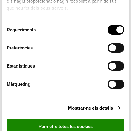
els hàgiu proporcionat o hagin recopilat a partir de l'ús
ambiental, paisatgística, natural i cultural. Les
que heu fet dels seus serveis.
fotografies que es presenten al concurs hauran de ser
inèdites i originals i s’han de fer dins el terme municipal
S
de Serra. Cada participant podrà presentar un treball. El
Requeriments
e
termini de presentació de les obres començarà l’1 de
l
maig i finalitzarà 15 de maig. Els originals s’han de
e
Preferències
c
remetre al correu electrònic turismo@serra.es.
c
i
Estadístiques
Les fotografies rebudes seran publicades al perfil
ó
institucional de l’Ajuntament de Serra a la xarxa social
d
Facebook. Resultarà guanyador el treball que més
Màrqueting
e
“m’agrada” tinga durant els dies que estarà oberta la
c
votació, del 16 de maig fins a les 23.59 hores del 28 de
o
maig. El 29 de maig es donarà a conéixer la persona
Mostrar-ne els detalls
n
s
guanyadora i finalista. Els premis consistiran en dos xecs
e
regal per a gastar al comerç local. La persona
Permetre totes les cookies
n