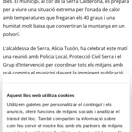
dies. El municipi, al cor de la Serra Calderona, es prepara
per a viure una situació extrema per l’onada de calor
amb temperatures que fregaran els 40 graus i una
humitat molt baixa que convertiran la muntanya en un
polvorí.
L’alcaldessa de Serra, Alicia Tusón, ha celebrat este matí
una reunió amb Policia Local, Protecció Civil Serra i el
Grup d’Intervenció per coordinar tots els mitjans amb
què compta el municipi davant la imminent publicació
d’un decret de la Generalitat Valenciana que limitarà la
mobilitat i activitats als espais naturals.
Aquest lloc web utilitza cookies
“Ens hem reunit per estar més coordinats si cal davant
Utilitzem galetes per personalitzar el contingut i els
una situació extrema en la qual anem a intensificar la
anuncis, oferir funcions de mitjans socials i analitzar el
vigilància preventiva amb els mitjans que tenim”
trànsit del lloc. També compartim la informació sobre
comenta l’alcaldessa de Serra, Alicia Tusón. “Estem
com feu servir el nostre lloc amb els partners de mitjans
treballant amb tots els efectius que tenim per fer front a