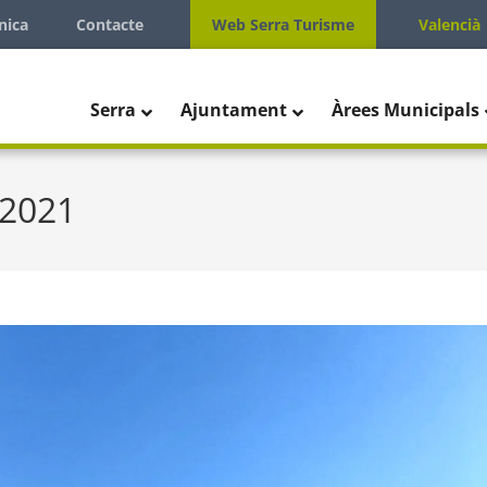
nica
Contacte
Web Serra Turisme
Valencià
Serra
Ajuntament
Àrees Municipals
 2021