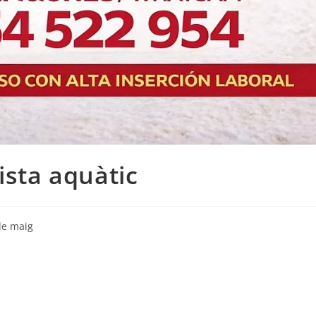
ista aquàtic
de maig