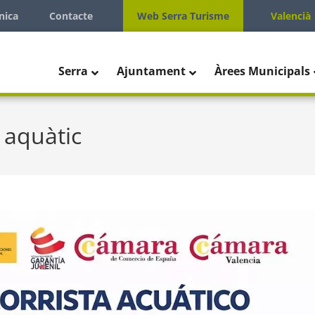
nica
Contacte
Web Serra Turisme
Valencià
Serra
Ajuntament
Àrees Municipals
a aquàtic