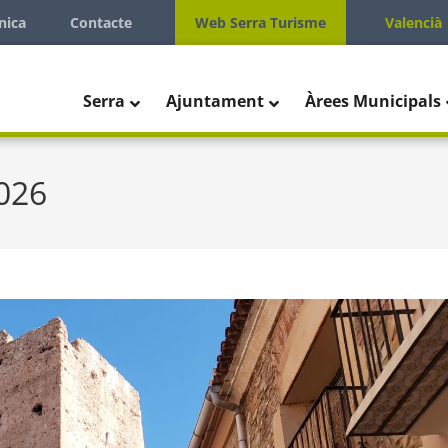
nica
Contacte
Web Serra Turisme
Valencià
Serra
Ajuntament
Àrees Municipals
2026