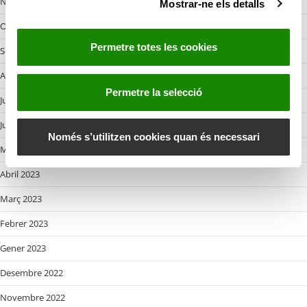
Novembre 2023
Mostrar-ne els detalls
n
s
Octobre 2023
e
Permetre totes les cookies
Setembre 2023
n
t
Agost 2023
i
Permetre la selecció
Juliol 2023
m
e
Juny 2023
n
Només s’utilitzen cookies quan és necessari
Maig 2023
t
Abril 2023
Març 2023
Febrer 2023
Gener 2023
Desembre 2022
Novembre 2022