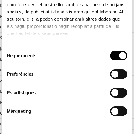
com feu servir el nostre lloc amb els partners de mitjans
Desembre 2024
socials, de publicitat i d'anàlisis amb qui col·laborem. Al
Novembre 2024
seu torn, ells la poden combinar amb altres dades que
els hàgiu proporcionat o hagin recopilat a partir de l'ús
Octobre 2024
que heu fet dels seus serveis.
Setembre 2024
Juliol 2024
S
Requeriments
e
Juny 2024
l
Maig 2024
e
Preferències
c
Abril 2024
c
Març 2024
i
Estadístiques
ó
Febrer 2024
d
Màrqueting
Gener 2024
e
c
Desembre 2023
o