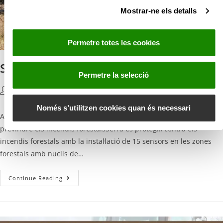
Mostrar-ne els detalls
n
s
e
Permetre totes les cookies
n
t
Sensors contra el foc
i
Permetre la selecció
m
Guillem Domingo
15 Març, 2023
Uncategorized @va
e
n
Només s’utilitzen cookies quan és necessari
ACTUALIDAD Noticias L’Ajuntament instal·la 15 sensors per
t
previndre els incendis forestalsSerra es protegix contra els
incendis forestals amb la instal·lació de 15 sensors en les zones
forestals amb nuclis de…
Continue Reading