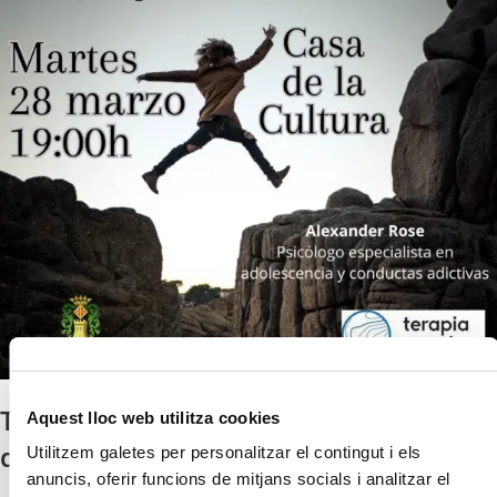
Taller comunitari sobre
Aquest lloc web utilitza cookies
drogodependències
Utilitzem galetes per personalitzar el contingut i els
anuncis, oferir funcions de mitjans socials i analitzar el