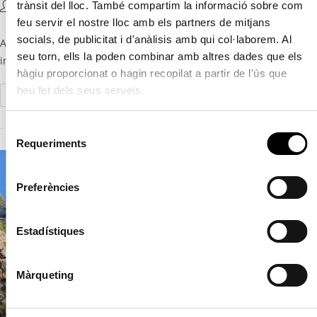
trànsit del lloc. També compartim la informació sobre com
Guillem Domingo
22 Març, 2023
Event
feu servir el nostre lloc amb els partners de mitjans
socials, de publicitat i d'anàlisis amb qui col·laborem. Al
Amb l'especialista Alexander Rose19:00 horesNo necessita
seu torn, ells la poden combinar amb altres dades que els
inscripcióPúblic juvenil i adult
hàgiu proporcionat o hagin recopilat a partir de l'ús que
heu fet dels seus serveis.
Continue Reading
S
Requeriments
e
l
e
Preferències
c
c
i
Estadístiques
ó
d
Màrqueting
e
c
o