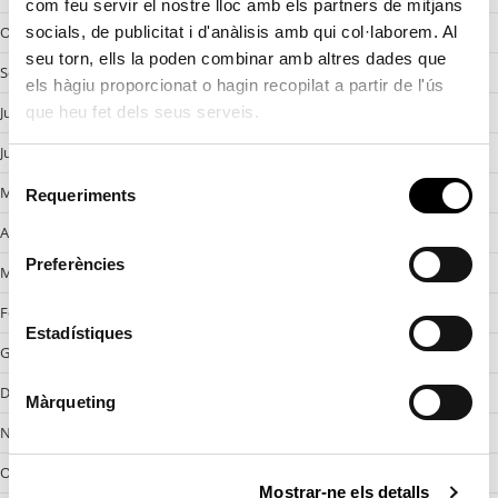
com feu servir el nostre lloc amb els partners de mitjans
Octobre 2024
socials, de publicitat i d'anàlisis amb qui col·laborem. Al
seu torn, ells la poden combinar amb altres dades que
Setembre 2024
els hàgiu proporcionat o hagin recopilat a partir de l'ús
Juliol 2024
que heu fet dels seus serveis.
Juny 2024
S
Maig 2024
Requeriments
e
l
Abril 2024
e
Preferències
Març 2024
c
c
Febrer 2024
i
Estadístiques
Gener 2024
ó
d
Desembre 2023
Màrqueting
e
Novembre 2023
c
o
Octobre 2023
Mostrar-ne els detalls
n