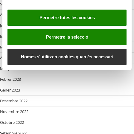
Setembre 2023
s
e
Agost 2023
Permetre totes les cookies
n
Juliol 2023
t
i
Juny 2023
Permetre la selecció
m
Maig 2023
e
n
Només s’utilitzen cookies quan és necessari
Abril 2023
t
Març 2023
Febrer 2023
Gener 2023
Desembre 2022
Novembre 2022
Octobre 2022
Setembre 2022