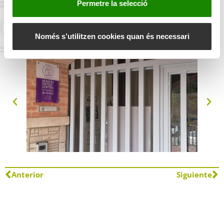
Permetre la selecció
Punxa
ací
per fer l’enquesta.
m
e
n
Només s’utilitzen cookies quan és necessari
t
Anterior
Siguiente