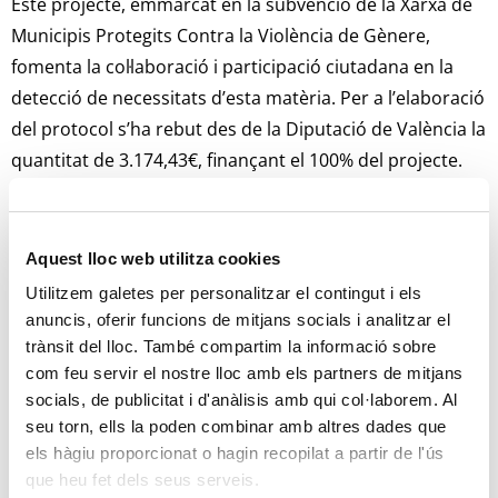
Este projecte, emmarcat en la subvenció de la Xarxa de
Municipis Protegits Contra la Violència de Gènere,
fomenta la col·laboració i participació ciutadana en la
detecció de necessitats d’esta matèria. Per a l’elaboració
del protocol s’ha rebut des de la Diputació de València la
quantitat de 3.174,43€, finançant el 100% del projecte.
El document final garantirà una línia d’actuació
uniforme, amb recursos i procediments organitzats per
Aquest lloc web utilitza cookies
millorar i garantir la seguretat de totes les dones. Les
Utilitzem galetes per personalitzar el contingut i els
actuacions van començar la setmana passada amb
anuncis, oferir funcions de mitjans socials i analitzar el
l’enquesta a peu de carrer, qüestionari que està també
trànsit del lloc. També compartim la informació sobre
en línia i un vídeo, presentació de la iniciativa.
com feu servir el nostre lloc amb els partners de mitjans
socials, de publicitat i d'anàlisis amb qui col·laborem. Al
També es celebraran altres actuacions com reunions
seu torn, ells la poden combinar amb altres dades que
qualitatives amb agents municipals i una supervisió de
els hàgiu proporcionat o hagin recopilat a partir de l'ús
que heu fet dels seus serveis.
la Comissió d’Igualtat local per constatar que el protocol