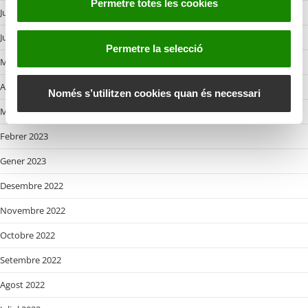
Permetre totes les cookies
n
Juliol 2023
t
Juny 2023
i
Permetre la selecció
m
Maig 2023
e
Abril 2023
n
Només s’utilitzen cookies quan és necessari
t
Març 2023
Febrer 2023
Gener 2023
Desembre 2022
Novembre 2022
Octobre 2022
Setembre 2022
Agost 2022