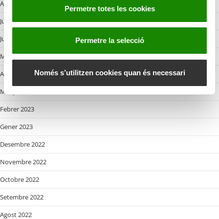
e
Agost 2023
Permetre totes les cookies
n
Juliol 2023
t
i
Juny 2023
Permetre la selecció
m
Maig 2023
e
n
Només s’utilitzen cookies quan és necessari
Abril 2023
t
Març 2023
Febrer 2023
Gener 2023
Desembre 2022
Novembre 2022
Octobre 2022
Setembre 2022
Agost 2022