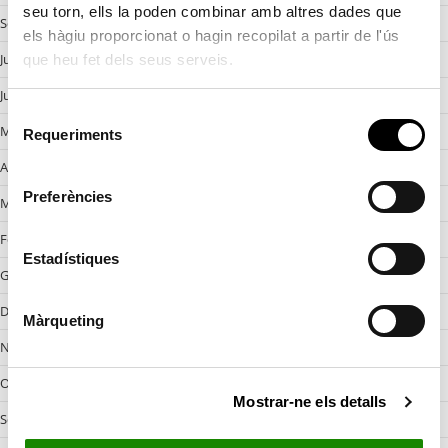
seu torn, ells la poden combinar amb altres dades que
Setembre 2024
els hàgiu proporcionat o hagin recopilat a partir de l'ús
Juliol 2024
que heu fet dels seus serveis.
Juny 2024
S
Maig 2024
Requeriments
e
l
Abril 2024
e
Preferències
Març 2024
c
c
Febrer 2024
i
Estadístiques
Gener 2024
ó
d
Desembre 2023
Màrqueting
e
Novembre 2023
c
o
Octobre 2023
Mostrar-ne els detalls
n
Setembre 2023
s