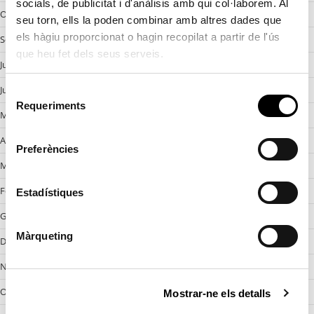
socials, de publicitat i d'anàlisis amb qui col·laborem. Al
Octobre 2024
seu torn, ells la poden combinar amb altres dades que
els hàgiu proporcionat o hagin recopilat a partir de l'ús
Setembre 2024
que heu fet dels seus serveis.
Juliol 2024
Juny 2024
S
Requeriments
e
Maig 2024
l
Abril 2024
e
Preferències
c
Març 2024
c
Febrer 2024
i
Estadístiques
ó
Gener 2024
d
Màrqueting
Desembre 2023
e
c
Novembre 2023
o
Octobre 2023
Mostrar-ne els detalls
n
s