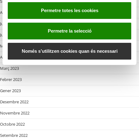
Setembre 2023
e
Permetre totes les cookies
Agost 2023
n
t
Juliol 2023
i
Permetre la selecció
Juny 2023
m
e
Maig 2023
n
Només s’utilitzen cookies quan és necessari
Abril 2023
t
Març 2023
Febrer 2023
Gener 2023
Desembre 2022
Novembre 2022
Octobre 2022
Setembre 2022