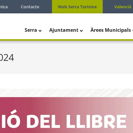
nica
Contacte
Web Serra Turisme
Valencià
Serra
Ajuntament
Àrees Municipals
2024