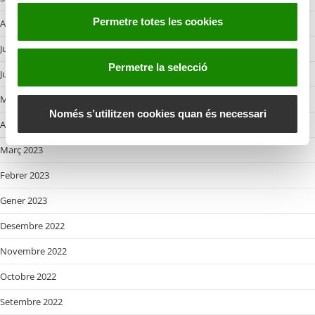
e
Permetre totes les cookies
Agost 2023
n
t
Juliol 2023
i
Permetre la selecció
Juny 2023
m
e
Maig 2023
n
Només s’utilitzen cookies quan és necessari
Abril 2023
t
Març 2023
Febrer 2023
Gener 2023
Desembre 2022
Novembre 2022
Octobre 2022
Setembre 2022