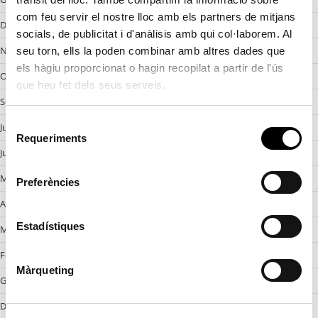
com feu servir el nostre lloc amb els partners de mitjans
Desembre 2024
socials, de publicitat i d'anàlisis amb qui col·laborem. Al
Novembre 2024
seu torn, ells la poden combinar amb altres dades que
els hàgiu proporcionat o hagin recopilat a partir de l'ús
Octobre 2024
que heu fet dels seus serveis.
Setembre 2024
S
Juliol 2024
Requeriments
e
Juny 2024
l
e
Maig 2024
Preferències
c
Abril 2024
c
i
Estadístiques
Març 2024
ó
Febrer 2024
d
Màrqueting
e
Gener 2024
c
Desembre 2023
o