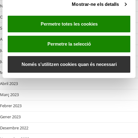
Mostrar-ne els detalls
n
Novembre 2023
s
Octobre 2023
e
Permetre totes les cookies
n
Setembre 2023
t
Agost 2023
i
Permetre la selecció
m
Juliol 2023
e
Juny 2023
n
Només s’utilitzen cookies quan és necessari
t
Maig 2023
Abril 2023
Març 2023
Febrer 2023
Gener 2023
Desembre 2022