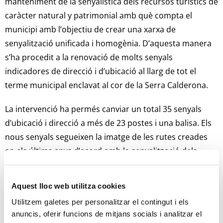
manteniment de la senyalística dels recursos turístics de
caràcter natural y patrimonial amb què compta el
municipi amb l’objectiu de crear una xarxa de
senyalització unificada i homogènia. D’aquesta manera
s’ha procedit a la renovació de molts senyals
indicadores de direcció i d’ubicació al llarg de tot el
terme municipal enclavat al cor de la Serra Calderona.
La intervenció ha permés canviar un total 35 senyals
d’ubicació i direcció a més de 23 postes i una balisa. Els
nous senyals segueixen la imatge de les rutes creades
en els últims anys d’acord amb la senyalització dels
parcs naturals de la Comunitat Valenciana. La instal·lació
s’han realitzat principalment a les pistes forestals que
Aquest lloc web utilitza cookies
condueixen a miradors, fonts i a altres recursos
Utilitzem galetes per personalitzar el contingut i els
patrimonials com ara el Castell i la cartoixa de Portaceli
anuncis, oferir funcions de mitjans socials i analitzar el
o el Ventisquer de Rebalsadors.