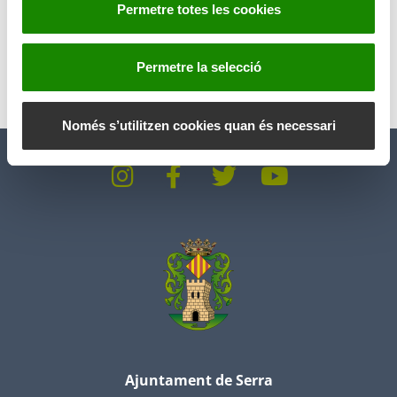
Permetre totes les cookies
n
Anterior
Siguiente
t
i
Permetre la selecció
m
e
n
Només s’utilitzen cookies quan és necessari
t
Ajuntament de Serra