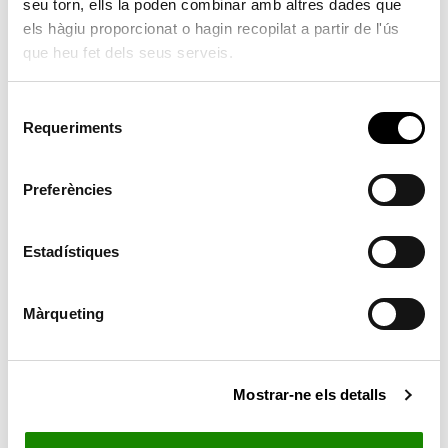
seu torn, ells la poden combinar amb altres dades que
No items found
els hàgiu proporcionat o hagin recopilat a partir de l'ús
que heu fet dels seus serveis.
A partir de 8 anys
S
17.00 hores
Requeriments
e
l
Taller de booktrailer.
e
Preferències
c
Necessària inscripció a la Biblioteca Municipal
c
i
Estadístiques
Places limitades.
ó
d
Màrqueting
Dimarts alterns des de l’1 de març fins a juny.
e
c
o
Mostrar-ne els detalls
n
s
e