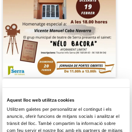
Aquest lloc web utilitza cookies
Utilitzem galetes per personalitzar el contingut i els
anuncis, oferir funcions de mitjans socials i analitzar el
trànsit del lloc. També compartim la informació sobre
Inauguració remodelació saló d’actes
Casa Cultura
com feu servir el nostre lloc amb els partners de mitjans