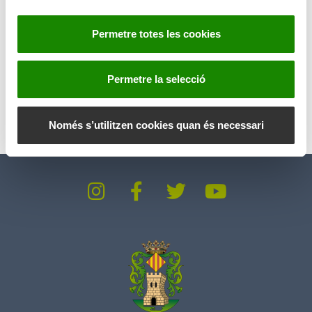
s
e
Permetre totes les cookies
n
t
Anterior
Siguiente
i
Permetre la selecció
m
e
n
Només s’utilitzen cookies quan és necessari
t