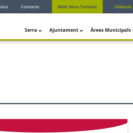
nica
Contacte
Web Serra Turisme
Valencià
Serra
Ajuntament
Àrees Municipals