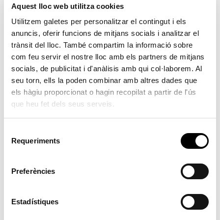
Aquest lloc web utilitza cookies
Utilitzem galetes per personalitzar el contingut i els
anuncis, oferir funcions de mitjans socials i analitzar el
trànsit del lloc. També compartim la informació sobre
com feu servir el nostre lloc amb els partners de mitjans
Narració oral per a públic familiar
socials, de publicitat i d'anàlisis amb qui col·laborem. Al
seu torn, ells la poden combinar amb altres dades que
08/10/2024
els hàgiu proporcionat o hagin recopilat a partir de l'ús
Biblioteca Municipal
que heu fet dels seus serveis.
17:30
Contacontes
S
Requeriments
e
l
CONTES CONTATS
e
Preferències
c
A càrrec de Felip Kervarec
c
i
Estadístiques
Públic familiar
ó