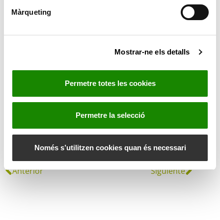
d
Activitat dins la IX Marató de Lectura Camp de
Màrqueting
e
Túria Serrania
c
o
Més info:
https://cutt.ly/veYCr2GS
Mostrar-ne els detalls
n
s
e
Permetre totes les cookies
n
t
i
Permetre la selecció
m
e
n
Només s’utilitzen cookies quan és necessari
t
Anterior
Siguiente