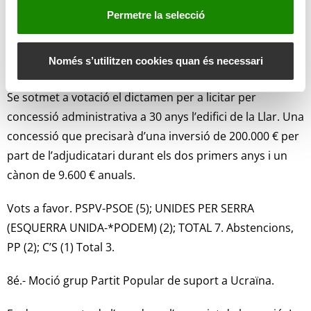
que ha de regir per a la posada per a la posada en
i
Permetre la selecció
marxa de les instal·lacions de la *Llar de Serra per al seu
m
e
ús com *cámping i activitats complementàries (Exp.
n
Només s’utilitzen cookies quan és necessari
35/2022)
t
Se sotmet a votació el dictamen per a licitar per
concessió administrativa a 30 anys l’edifici de la Llar. Una
concessió que precisarà d’una inversió de 200.000 € per
part de l’adjudicatari durant els dos primers anys i un
cànon de 9.600 € anuals.
Vots a favor. PSPV-PSOE (5); UNIDES PER SERRA
(ESQUERRA UNIDA-*PODEM) (2); TOTAL 7. Abstencions,
PP (2); C’S (1) Total 3.
8é.- Moció grup Partit Popular de suport a Ucraïna.