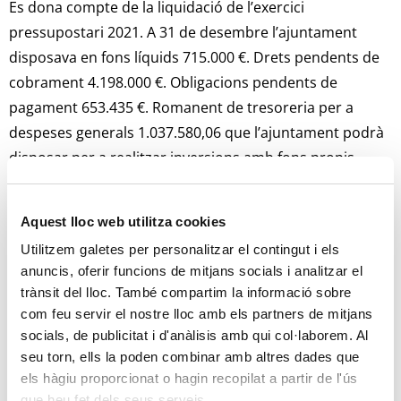
Es dona compte de la liquidació de l’exercici
pressupostari 2021. A 31 de desembre l’ajuntament
disposava en fons líquids 715.000 €. Drets pendents de
cobrament 4.198.000 €. Obligacions pendents de
pagament 653.435 €. Romanent de tresoreria per a
despeses generals 1.037.580,06 que l’ajuntament podrà
disposar per a realitzar inversions amb fons propis.
5é.- Dictamen aprovació pla director del Castell. (Exp.
Aquest lloc web utilitza cookies
337/2021).
Utilitzem galetes per personalitzar el contingut i els
S’informa que el pla director del Castell està redactat i
anuncis, oferir funcions de mitjans socials i analitzar el
presentat en la Conselleria de Cultura i se sotmet a
trànsit del lloc. També compartim la informació sobre
com feu servir el nostre lloc amb els partners de mitjans
aprovació del ple.
socials, de publicitat i d'anàlisis amb qui col·laborem. Al
seu torn, ells la poden combinar amb altres dades que
S’aprova el dictamen per unanimitat. PSPV-PSOE (5);
els hàgiu proporcionat o hagin recopilat a partir de l'ús
UNIDES PER SERRA (ESQUERRA UNIDA-PODEM) (2); PP
que heu fet dels seus serveis.