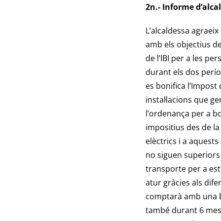
2n.- Informe d’alcal
L’alcaldessa agraeix 
amb els objectius de
de l’IBI per a les p
durant els dos perí
es bonifica l’Impost
instal·lacions que 
l’ordenança per a bo
impositius des de la
elèctrics i a aquests
no siguen superiors
transporte per a est
atur gràcies als dif
comptarà amb una b
també durant 6 meso