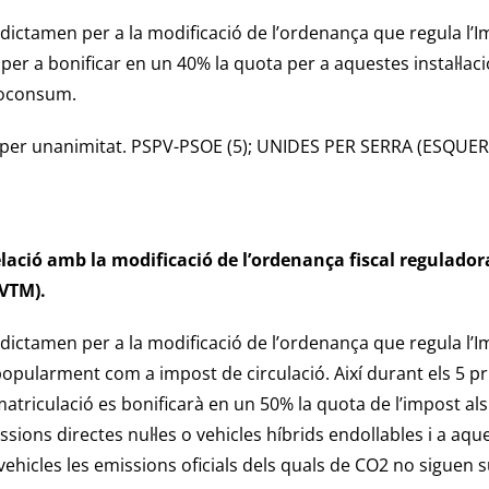
dictamen per a la modificació de l’ordenança que regula l’
es per a bonificar en un 40% la quota per a aquestes instal·l
toconsum.
 per unanimitat. PSPV-PSOE (5); UNIDES PER SERRA (ESQUER
lació amb la modificació de l’ordenança fiscal regulador
IVTM).
dictamen per a la modificació de l’ordenança que regula l’I
opularment com a impost de circulació. Així durant els 5 p
atriculació es bonificarà en un 50% la quota de l’impost als 
sions directes nul·les o vehicles híbrids endollables i a aque
vehicles les emissions oficials dels quals de CO2 no siguen 