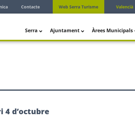
nica
Contacte
Web Serra Turisme
Valencià
Serra
Ajuntament
Àrees Municipals
i 4 d’octubre