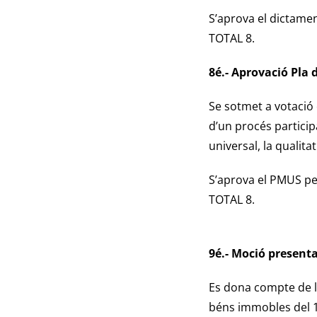
S’aprova el dictame
TOTAL 8.
8é.- Aprovació Pla 
Se sotmet a votació 
d’un procés participa
universal, la qualita
S’aprova el PMUS pe
TOTAL 8.
9é.- Moció present
Es dona compte de la
béns immobles del 10