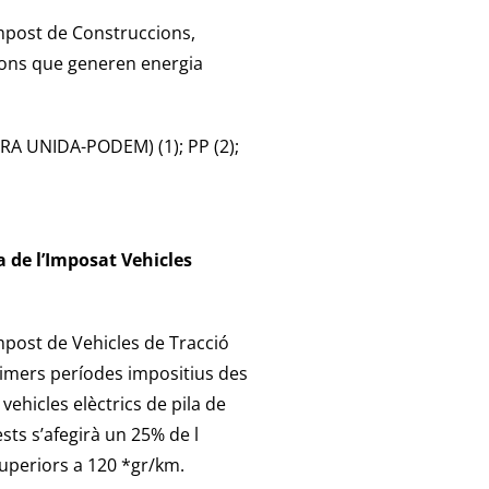
Impost de Construccions,
acions que generen energia
RA UNIDA-PODEM) (1); PP (2);
a de l’Imposat Vehicles
mpost de Vehicles de Tracció
rimers períodes impositius des
vehicles elèctrics de pila de
sts s’afegirà un 25% de l
superiors a 120 *gr/km.