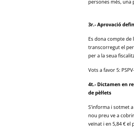
persones més, una per
3r.- Aprovació defi
Es dona compte de l
transcorregut el per
per a la seua fiscalit
Vots a favor 5: PSP
4t.- Dictamen en re
de pèl·lets
S’informa i sotmet a 
nou preu ve a cobrir
veïnat i en 5,84 € el