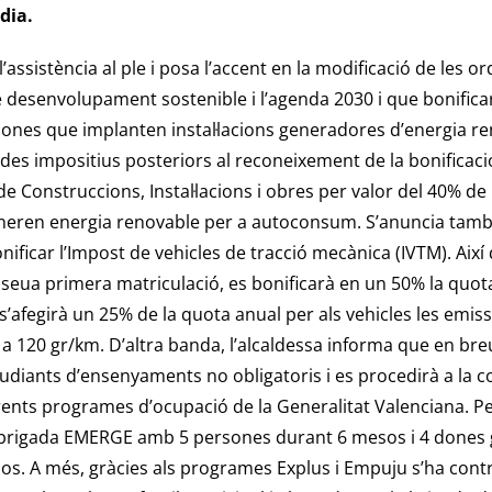
dia.
l’assistència al ple i posa l’accent en la modificació de les o
 desenvolupament sostenible i l’agenda 2030 i que bonificar
ersones que implanten instal·lacions generadores d’energia
odes impositius posteriors al reconeixement de la bonifica
 de Construccions, Instal·lacions i obres per valor del 40% d
generen energia renovable per a autoconsum. S’anuncia tamb
nificar l’Impost de vehicles de tracció mecànica (IVTM). Així
 seua primera matriculació, es bonificarà en un 50% la quota
 s’afegirà un 25% de la quota anual per als vehicles les emis
 a 120 gr/km. D’altra banda, l’alcaldessa informa que en br
udiants d’ensenyaments no obligatoris i es procedirà a la 
erents programes d’ocupació de la Generalitat Valenciana. 
rigada EMERGE amb 5 persones durant 6 mesos i 4 dones 
s. A més, gràcies als programes Explus i Empuju s’ha contr