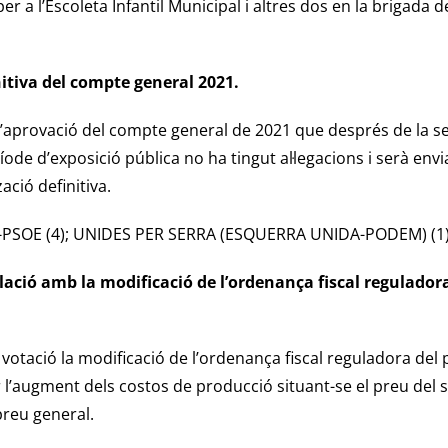
 a l’Escoleta Infantil Municipal i altres dos en la brigada d
nitiva del compte general 2021.
’aprovació del compte general de 2021 que després de la se
íode d’exposició pública no ha tingut al·legacions i serà en
zació definitiva.
V-PSOE (4); UNIDES PER SERRA (ESQUERRA UNIDA-PODEM) (1); 
lació amb la modificació de l’ordenança fiscal reguladora
votació la modificació de l’ordenança fiscal reguladora del p
 l’augment dels costos de producció situant-se el preu del sa
 preu general.