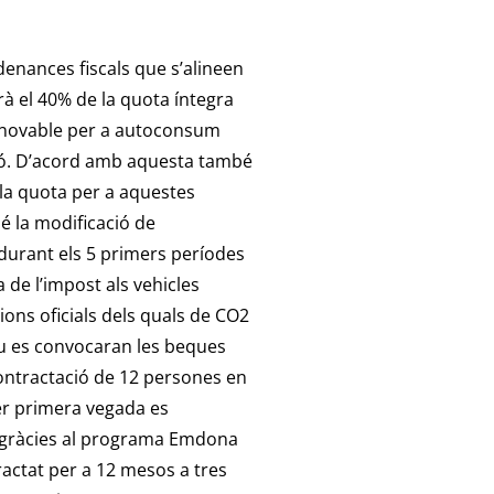
rdenances fiscals que s’alineen
à el 40% de la quota íntegra
 renovable per a autoconsum
ció. D’acord amb aquesta també
e la quota per a aquestes
é la modificació de
 durant els 5 primers períodes
 de l’impost als vehicles
sions oficials dels quals de CO2
eu es convocaran les beques
contractació de 12 persones en
Per primera vegada es
gràcies al programa Emdona
actat per a 12 mesos a tres