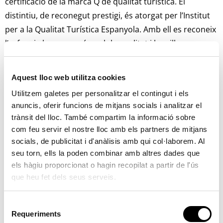
certificació de la marca Q de qualitat turística. El
distintiu, de reconegut prestigi, és atorgat per l’Institut
per a la Qualitat Turística Espanyola. Amb ell es reconeix
l’esforç i el compromís amb la qualitat i la millora
contínua.
Aquest lloc web utilitza cookies
D’esta manera, la marca Q aporta a la Tourist Info de
Utilitzem galetes per personalitzar el contingut i els
Serra, prestigi, diferenciació, fiabilitat, rigorositat i
anuncis, oferir funcions de mitjans socials i analitzar el
promoció. Esta qualificació, vàlida per als tres pròxims
trànsit del lloc. També compartim la informació sobre
anys tot i que ha de passar auditoria cada any, es
com feu servir el nostre lloc amb els partners de mitjans
traduirà en una major promoció del municipi, millor
socials, de publicitat i d'anàlisis amb qui col·laborem. Al
atenció als turistes i visitants, més professionalitat i
seu torn, ells la poden combinar amb altres dades que
diferenciació dins l’oferta turística.
els hàgiu proporcionat o hagin recopilat a partir de l'ús
que heu fet dels seus serveis.
En paraules de l’alcaldessa, Alicia Tusón, esta certificació
“és la mostra de l’enorme treball que des de l’àrea de
S
Requeriments
Turisme es fa per promocionar el nostre poble, la nostra
e