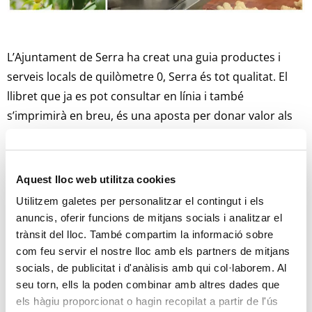
L’Ajuntament de Serra ha creat una guia productes i
serveis locals de quilòmetre 0, Serra és tot qualitat. El
llibret que ja es pot consultar en línia i també
s’imprimirà en breu, és una aposta per donar valor als
productes i serveis de Serra a través de la sostenibilitat,
la tradició local i la proximitat.
Aquest lloc web utilitza cookies
La guia inclou productes com ara l’oli d’oliva, la mel, les
Utilitzem galetes per personalitzar el contingut i els
cireres i les llimes. Per la part de la gastronomia, els
anuncis, oferir funcions de mitjans socials i analitzar el
embotits casolans, l’olla amb carabassa i la paella a
trànsit del lloc. També compartim la informació sobre
llenya. Els rotllets de mistela i les orelletes, dolç típic de
com feu servir el nostre lloc amb els partners de mitjans
la localitat, també estan inclosos a la guia que també
socials, de publicitat i d'anàlisis amb qui col·laborem. Al
replega la tradició de l’espart, l’elaboració de pèl·lets a
seu torn, ells la poden combinar amb altres dades que
els hàgiu proporcionat o hagin recopilat a partir de l'ús
partir de la biomassa forestal i el servei de recollida de