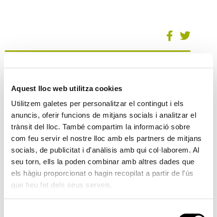
Formació compostatge domèstic a la
urbanització Torre de Portaceli
Aquest lloc web utilitza cookies
03/06/2026
Utilitzem galetes per personalitzar el contingut i els
Local Municipal urb. Torre de Porta Coeli
anuncis, oferir funcions de mitjans socials i analitzar el
11:00 h
trànsit del lloc. També compartim la informació sobre
Taller de compostaje
com feu servir el nostre lloc amb els partners de mitjans
03/06/2026
socials, de publicitat i d'anàlisis amb qui col·laborem. Al
Local Municipal urbanització Torre de Portaceli
seu torn, ells la poden combinar amb altres dades que
els hàgiu proporcionat o hagin recopilat a partir de l'ús
11:00 hores
que heu fet dels seus serveis.
taller sobre compostatge
S