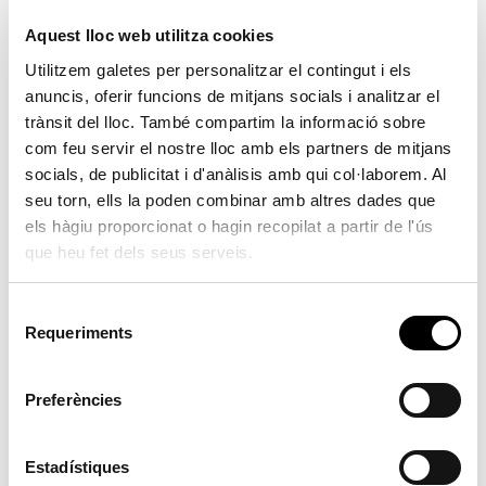
Aquest lloc web utilitza cookies
Utilitzem galetes per personalitzar el contingut i els
Comboi mediterrani
anuncis, oferir funcions de mitjans socials i analitzar el
trànsit del lloc. També compartim la informació sobre
30/05/2026
com feu servir el nostre lloc amb els partners de mitjans
plaça S.M. La Primitiva
socials, de publicitat i d'anàlisis amb qui col·laborem. Al
20:00 h
seu torn, ells la poden combinar amb altres dades que
música folk
els hàgiu proporcionat o hagin recopilat a partir de l'ús
30/05/2026
que heu fet dels seus serveis.
Plaça S.M. La Primitiva
20:00 h
S
Música folk
Requeriments
e
l
e
Preferències
El pròxim dissabte 30 de maig, a les 20 hores, la
c
plaça S.M. La Primitiva acollirà l’actuació del
c
grup musical “Comboi Mediterrani”, una
i
Estadístiques