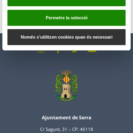
n
t
i
Permetre la selecció
m
e
n
Només s’utilitzen cookies quan és necessari
t
Ajuntament de Serra
C/ Sagunt, 31 – CP: 46118