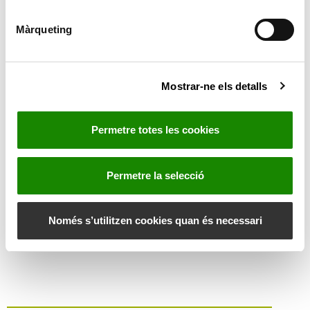
ó
València
d
Màrqueting
e
c
o
Mostrar-ne els detalls
n
s
e
Permetre totes les cookies
n
t
i
Permetre la selecció
m
e
n
Només s’utilitzen cookies quan és necessari
t