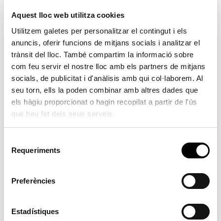
Aquest lloc web utilitza cookies
Utilitzem galetes per personalitzar el contingut i els
Teatre: Luces, cámara y stop
anuncis, oferir funcions de mitjans socials i analitzar el
trànsit del lloc. També compartim la informació sobre
No items found
com feu servir el nostre lloc amb els partners de mitjans
socials, de publicitat i d'anàlisis amb qui col·laborem. Al
seu torn, ells la poden combinar amb altres dades que
Funció teatral
els hàgiu proporcionat o hagin recopilat a partir de l'ús
que heu fet dels seus serveis.
Setmana de la Dona
S
Entrada lliure
Requeriments
e
l
Casa de la Cultura
e
Preferències
c
18:00 hores
c
i
Estadístiques
Un taller gràcies al SARC de la Diputació de