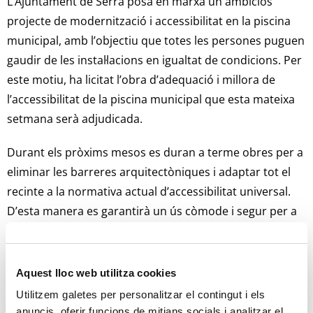
L’Ajuntament de Serra posa en marxa un ambiciós
projecte de modernització i accessibilitat en la piscina
municipal, amb l’objectiu que totes les persones puguen
gaudir de les instal·lacions en igualtat de condicions. Per
este motiu, ha licitat l’obra d’adequació i millora de
l’accessibilitat de la piscina municipal que esta mateixa
setmana serà adjudicada.
Durant els pròxims mesos es duran a terme obres per a
eliminar les barreres arquitectòniques i adaptar tot el
recinte a la normativa actual d’accessibilitat universal.
D’esta manera es garantirà un ús còmode i segur per a
veïns, majors, xiquets i persones amb mobilitat reduïda.
L’alcaldessa de Serra, Alicia Tusón, ha subratllat que
Aquest lloc web utilitza cookies
“l’accessibilitat no és un luxe ni una opció secundària, és
Utilitzem galetes per personalitzar el contingut i els
un dret fonamental. Amb esta obra volem que totes les
anuncis, oferir funcions de mitjans socials i analitzar el