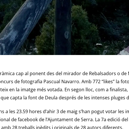
ràmica cap al ponent des del mirador de Rebalsadors o de 
concurs de fotografia Pascual Navarro. Amb 772 “likes” la f
eix en la imatge més votada. En segon lloc, com a finalista,
, que capta la font de Deula després de les intenses pluges
fins a les 23.59 hores d’ahir 3 de maig s’han pogut votar les 
cional de facebook de l’Ajuntament de Serra. La 7a edició de
mb 28 treballs inèdits i originals de 28 autors diferents.