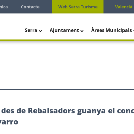
nica
Contacte
Web Serra Turisme
Valencià
Serra
Ajuntament
Àrees Municipals
des de Rebalsadors guanya el conc
varro