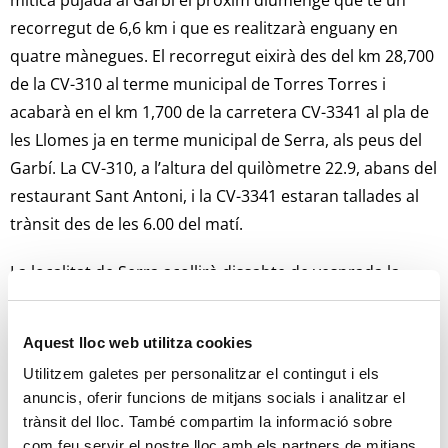
mítica pujada al Garbí el pròxim diumenge que té un
recorregut de 6,6 km i que es realitzarà enguany en
quatre mànegues. El recorregut eixirà des del km 28,700
de la CV-310 al terme municipal de Torres Torres i
acabarà en el km 1,700 de la carretera CV-3341 al pla de
les Llomes ja en terme municipal de Serra, als peus del
Garbí. La CV-310, a l’altura del quilòmetre 22.9, abans del
restaurant Sant Antoni, i la CV-3341 estaran tallades al
trànsit des de les 6.00 del matí.
La localitat de Serra acollirà dissabte de vesprada la
verificació tècnica i administrativa dels vehicles des de
les 16.00 hores al barranc de Clara, al costat del
Aquest lloc web utilitza cookies
Poliesportiu Municipal Héctor Catalá. Allí quedarà
Utilitzem galetes per personalitzar el contingut i els
instal·lat el parc d’exhibició de vehicles perquè l’afició
anuncis, oferir funcions de mitjans socials i analitzar el
puga veure de prop els automòbils que hi participen en
trànsit del lloc. També compartim la informació sobre
esta 50a edició de la pujada al Garbí.
com feu servir el nostre lloc amb els partners de mitjans