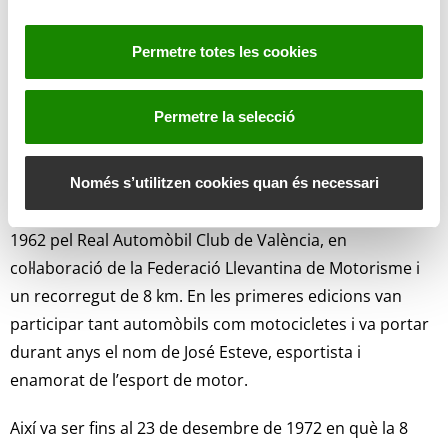
s
La prova Copa de Porta Coeli va ser la precursora d’esta
e
mítica carrera que data de 1906 i que incloïa proves de
Permetre totes les cookies
n
bicicletes per sèries i motos fins a 500 cc, sidecars, auto
t
cicles, automòbils turisme i de carrera. Una competició
i
Permetre la selecció
m
que es va celebrar durant uns anys.
e
n
La primera edició de la mítica prova automobilística, ja
Només s’utilitzen cookies quan és necessari
t
amb el nom d’I Pujada al Garbí, va ser organitzada en
1962 pel Real Automòbil Club de València, en
col·laboració de la Federació Llevantina de Motorisme i
un recorregut de 8 km. En les primeres edicions van
participar tant automòbils com motocicletes i va portar
durant anys el nom de José Esteve, esportista i
enamorat de l’esport de motor.
Així va ser fins al 23 de desembre de 1972 en què la 8