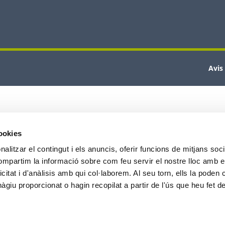
Avis
cookies
alitzar el contingut i els anuncis, oferir funcions de mitjans socia
compartim la informació sobre com feu servir el nostre lloc amb e
icitat i d'anàlisis amb qui col·laborem. Al seu torn, ells la poden
giu proporcionat o hagin recopilat a partir de l'ús que heu fet d