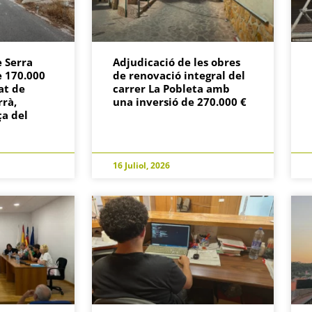
 Serra
Adjudicació de les obres
e 170.000
de renovació integral del
at de
carrer La Pobleta amb
rrà,
una inversió de 270.000 €
ça del
16 Juliol, 2026