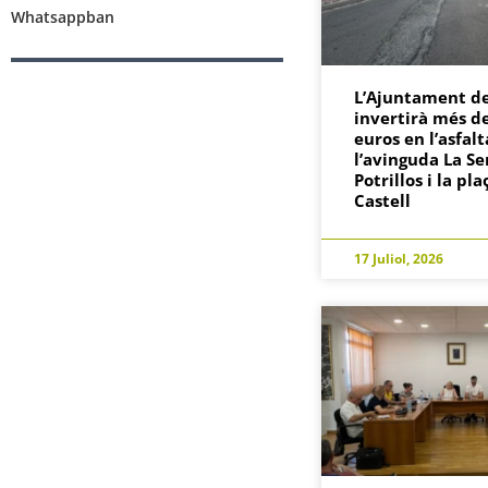
Whatsappban
L’Ajuntament de
invertirà més d
euros en l’asfalt
l’avinguda La Se
Potrillos i la pla
Castell
17 Juliol, 2026