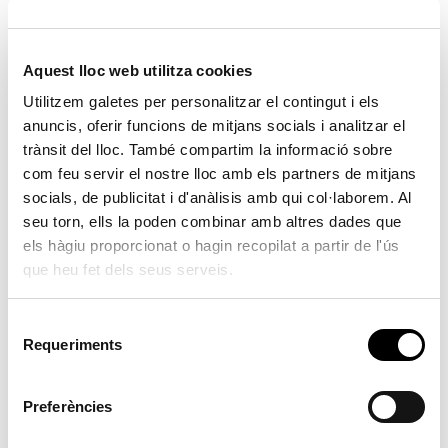
S’informa el ple de la renúncia del regidor de VOX
presentada el mes d’abril passat i que serà reemplaçat
per Juan Carlos Ruíz Espinosa, candidat que ha acceptat
Aquest lloc web utilitza cookies
el càrrec de regidor, després de la renúncia dels
Utilitzem galetes per personalitzar el contingut i els
candidats que li antecedixen.
anuncis, oferir funcions de mitjans socials i analitzar el
trànsit del lloc. També compartim la informació sobre
3. Assumptes extraordinaris.
com feu servir el nostre lloc amb els partners de mitjans
socials, de publicitat i d'anàlisis amb qui col·laborem. Al
3.1 Ugència de la inclusió 3.2 i 3.3
seu torn, ells la poden combinar amb altres dades que
els hàgiu proporcionat o hagin recopilat a partir de l'ús
Es vota la urgència d’inclusió d’inclusió de dos punts en
que heu fet dels seus serveis.
l’orde del dia.
S’aprova per unanimitat. Vots a favor: PSPV-PSOE (5);
S
Acord per guanyar-Compromís per Serra (1); Agrupació
Requeriments
e
Electoral Torre de Portacoeli (2); PP (2); TOTAL 10.
l
e
Preferències
3.2 Festivitats laborals de caràcter local 2026.
c
Es proposen com a Festivitats laborals de caràcter local
c