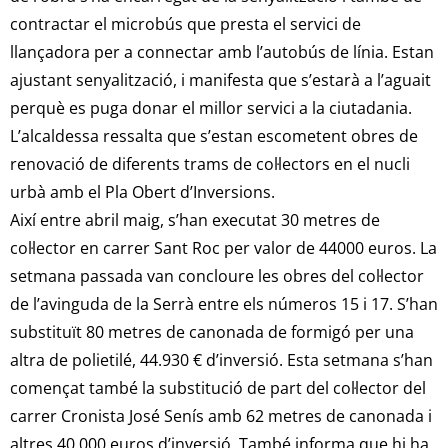
contractar el microbús que presta el servici de
llançadora per a connectar amb l’autobús de línia. Estan
ajustant senyalització, i manifesta que s’estarà a l’aguait
perquè es puga donar el millor servici a la ciutadania.
L’alcaldessa ressalta que s’estan escometent obres de
renovació de diferents trams de col·lectors en el nucli
urbà amb el Pla Obert d’Inversions.
Així entre abril maig, s’han executat 30 metres de
col·lector en carrer Sant Roc per valor de 44000 euros. La
setmana passada van concloure les obres del col·lector
de l’avinguda de la Serrà entre els números 15 i 17. S’han
substituït 80 metres de canonada de formigó per una
altra de polietilé, 44.930 € d’inversió. Esta setmana s’han
començat també la substitució de part del col·lector del
carrer Cronista José Senís amb 62 metres de canonada i
altres 40.000 euros d’inversió. També informa que hi ha