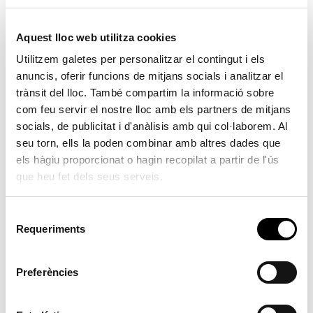
pressupostària número 9/2024 amb càrrec al
Aquest lloc web utilitza cookies
romanent líquid de tresoreria (Exp. 1246/2024).
Utilitzem galetes per personalitzar el contingut i els
Se sotmet a votació el dictamen en relació amb la
anuncis, oferir funcions de mitjans socials i analitzar el
modificació pressupostària número 9/2024 amb càrrec
trànsit del lloc. També compartim la informació sobre
com feu servir el nostre lloc amb els partners de mitjans
al romanent líquid de tresoreria per valor de 635.416,92
socials, de publicitat i d'anàlisis amb qui col·laborem. Al
€ per a fer front a part dels crèdits extrajudicialment
seu torn, ells la poden combinar amb altres dades que
reconeguts en el punt anterior.
els hàgiu proporcionat o hagin recopilat a partir de l'ús
que heu fet dels seus serveis.
Vots a favor: PSPV-PSOE (5); Acord per guanyar-
Compromís per Serra (1). TOTAL 6. En contra: PP (2); VOX
S
(1). TOTAL 3. Abstencions Agrupació Electoral Torre de
Requeriments
e
Portacoeli (2).
l
e
Preferències
3. Dictamen en relació amb l’aprovació, si és el cas, de
c
l’ordenança reguladora de la recollida de residus de
c