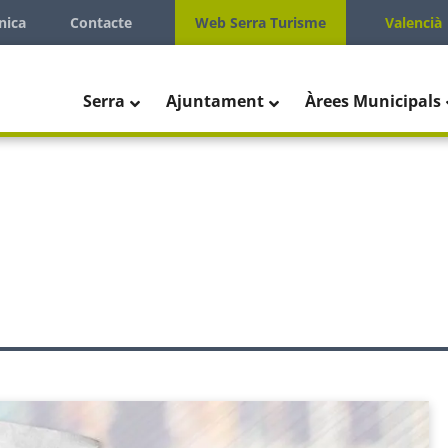
nica
Contacte
Web Serra Turisme
Valencià
Serra
Ajuntament
Àrees Municipals