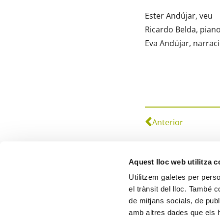
Ester Andújar, veu
Ricardo Belda, pian
Eva Andújar, narrac
Anterior
Aquest lloc web utilitza 
Utilitzem galetes per person
el trànsit del lloc. També 
de mitjans socials, de publ
Ajuntament de Serra
amb altres dades que els hà