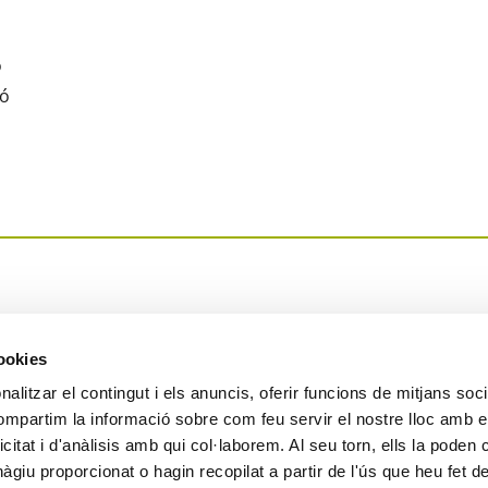
o
ió
cookies
alitzar el contingut i els anuncis, oferir funcions de mitjans socia
compartim la informació sobre com feu servir el nostre lloc amb e
icitat i d'anàlisis amb qui col·laborem. Al seu torn, ells la poden
giu proporcionat o hagin recopilat a partir de l'ús que heu fet d