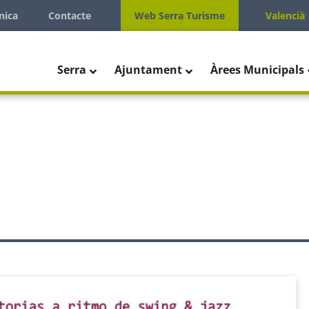
nica
Contacte
Web Serra Turisme
Valencià
Serra
Ajuntament
Àrees Municipals