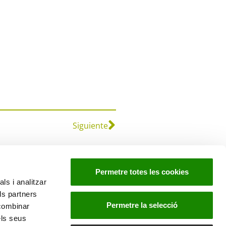
Siguiente
Permetre totes les cookies
ls i analitzar
ls partners
Permetre la selecció
 combinar
els seus