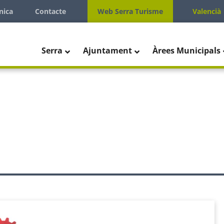
nica
Contacte
Web Serra Turisme
Valencià
Serra
Ajuntament
Àrees Municipals