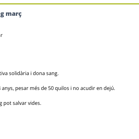
ng març
ar
tiva solidària i dona sang.
8 anys, pesar més de 50 quilos i no acudir en dejú.
g pot salvar vides.