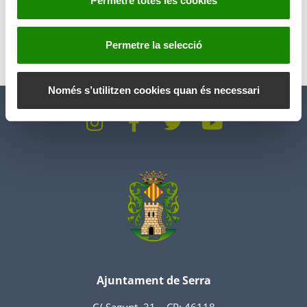
Permetre totes les cookies
Anterior
Siguiente
n
t
i
Permetre la selecció
m
e
n
Només s’utilitzen cookies quan és necessari
t
Ajuntament de Serra