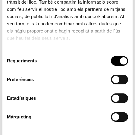
trànsit del lloc. També compartim la informació sobre
Taller de fant i modelatge
com feu servir el nostre lloc amb els partners de mitjans
socials, de publicitat i d'anàlisis amb qui col·laborem. Al
Biblioteca Municipal
seu torn, ells la poden combinar amb altres dades que
els hàgiu proporcionat o hagin recopilat a partir de l'ús
Aforament limitat
que heu fet dels seus serveis.
A partir de 5 anys
S
Requeriments
e
17:30 hores
l
e
Preferències
Dimecres, 22 de març
c
c
i
Estadístiques
ó
d
Màrqueting
e
c
o