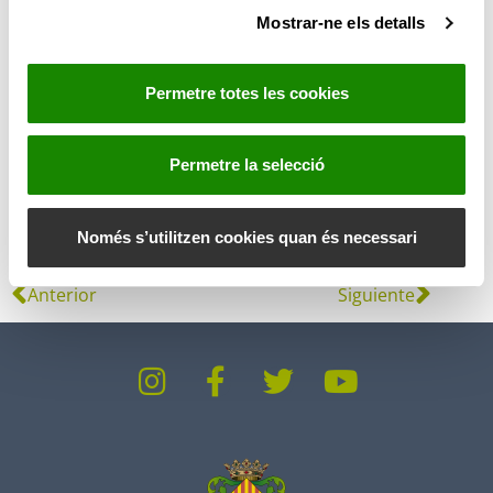
Mostrar-ne els detalls
n
s
e
Permetre totes les cookies
n
t
i
Permetre la selecció
m
e
n
Només s’utilitzen cookies quan és necessari
t
Anterior
Siguiente