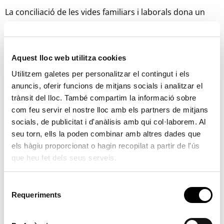
La conciliació de les vides familiars i laborals dona un
pas més enllà a Serra amb l’ampliació de l’horari de
l’escola matinera al CEIP Sant Josep. Un servei municipal
que s’ofereix a les famílies de la localitat. Així i des de
Aquest lloc web utilitza cookies
que va començar el curs escolar, des de les 7:00 del matí
Utilitzem galetes per personalitzar el contingut i els
les famílies poden fer ús d’este servei.
anuncis, oferir funcions de mitjans socials i analitzar el
trànsit del lloc. També compartim la informació sobre
En paraules del regidor d’Educació i Infància, Borja
com feu servir el nostre lloc amb els partners de mitjans
Martínez: “Ampliem en mitja hora més un servei molt
socials, de publicitat i d'anàlisis amb qui col·laborem. Al
necessari perquè les famílies puguen conciliar millor les
seu torn, ells la poden combinar amb altres dades que
els hàgiu proporcionat o hagin recopilat a partir de l'ús
seues vides. ÉS un gran avantatge el poder comptar
que heu fet dels seus serveis.
amb un servei d’alua matinera que cobreix una franja
horària molt ampla i que ja la legislatura passada
S
ampliarem també”.
Requeriments
e
l
L’horari passa a ser de 7:00 a 9:00 del matí durant els
e