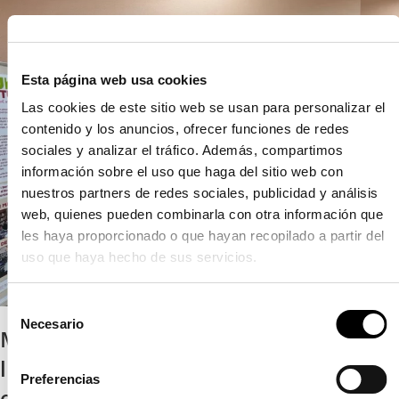
Esta página web usa cookies
Las cookies de este sitio web se usan para personalizar el
contenido y los anuncios, ofrecer funciones de redes
sociales y analizar el tráfico. Además, compartimos
información sobre el uso que haga del sitio web con
nuestros partners de redes sociales, publicidad y análisis
web, quienes pueden combinarla con otra información que
les haya proporcionado o que hayan recopilado a partir del
uso que haya hecho de sus servicios.
S
Necesario
e
Más de una decena de clubes de
l
lectura se dan cita en Serra con la
e
Preferencias
escritora Rosario Raro
c