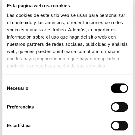
Mensaje
Esta página web usa cookies
Las cookies de este sitio web se usan para personalizar
el contenido y los anuncios, ofrecer funciones de redes
sociales y analizar el tráfico. Además, compartimos
información sobre el uso que haga del sitio web con
ENVIAR
nuestros partners de redes sociales, publicidad y análisis
web, quienes pueden combinarla con otra información
que les haya proporcionado o que hayan recopilado a
partir del uso que haya hecho de sus servicios.
Buzón de sugerencias
S
Necesario
e
l
Con el fin de mejorar la calidad de los servicios
e
prestados le agradecemos que nos envíe sus
Preferencias
c
sugerencias y opiniones.
c
i
Estadística
ó