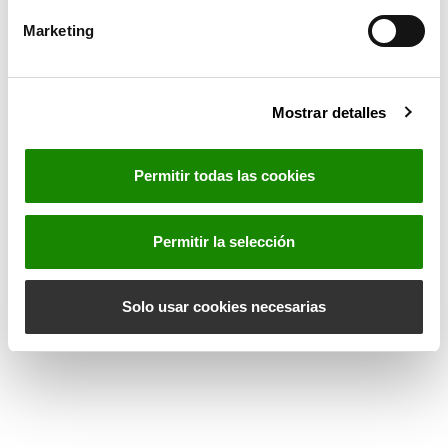
n
Marketing
Email
d
e
c
Mensaje
Mostrar detalles
o
n
s
Permitir todas las cookies
e
n
ENVIAR
t
Permitir la selección
i
m
i
Solo usar cookies necesarias
e
n
t
o